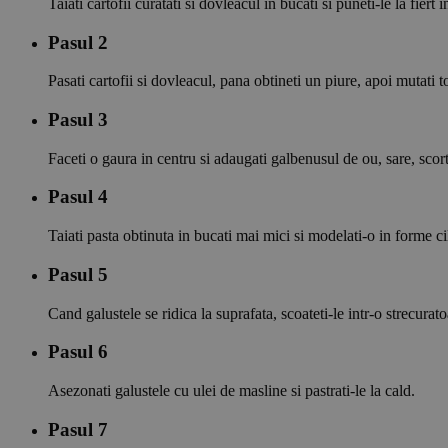
Taiati cartofii curatati si dovleacul in bucati si puneti-le la fie
Pasul 2
Pasati cartofii si dovleacul, pana obtineti un piure, apoi mutati 
Pasul 3
Faceti o gaura in centru si adaugati galbenusul de ou, sare, sco
Pasul 4
Taiati pasta obtinuta in bucati mai mici si modelati-o in forme cil
Pasul 5
Cand galustele se ridica la suprafata, scoateti-le intr-o strecurato
Pasul 6
Asezonati galustele cu ulei de masline si pastrati-le la cald.
Pasul 7