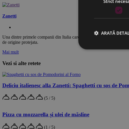
Strict neces
Zanetti
ARATĂ DETAL
Una dintre primele companii din Italia care a inceput sa exporte branze
de origine protejata.
Mai mult
Vezi si alte retete
Deliciu italienesc alla Zanetti: Spaghetti cu sos de P
(5 / 5)
Pizza cu mozzarella și ulei de măsline
(1 / 5)