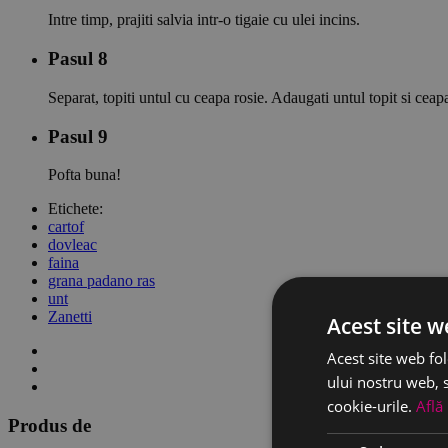
Intre timp, prajiti salvia intr-o tigaie cu ulei incins.
Pasul 8
Separat, topiti untul cu ceapa rosie. Adaugati untul topit si ceap
Pasul 9
Pofta buna!
Etichete:
cartof
dovleac
faina
grana padano ras
unt
Zanetti
Acest site w
Acest site web fol
ului nostru web, s
cookie-urile.
Află
Produs de