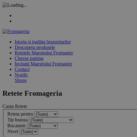
Istoria si traditia branzeturilor
Descopera produsele
Retetele Maestrului Fromagier
Cheese pairing
Invitatii Maestrului Fromagier
Contact
Nordic
Shops
Retete Fromageria
Cauta Retete
Reteta pentru
Tip branza
Bucatarie
Nivel