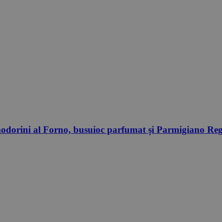
omodorini al Forno, busuioc parfumat și Parmigiano Regg