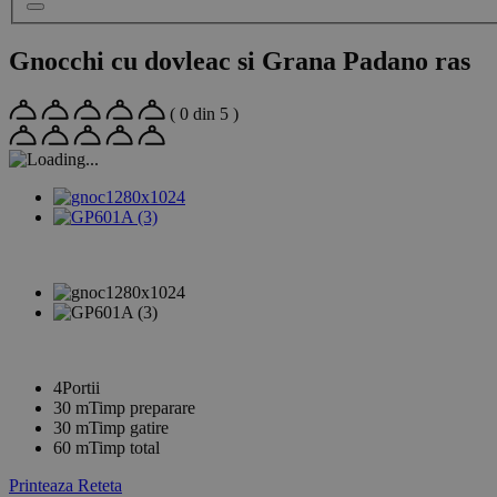
Gnocchi cu dovleac si Grana Padano ras
( 0 din 5 )
4
Portii
30
m
Timp preparare
30
m
Timp gatire
60
m
Timp total
Printeaza Reteta