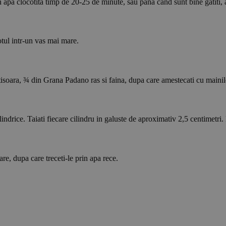
rt in apa clocotita timp de 20-25 de minute, sau pana cand sunt bine gatiti,
totul intr-un vas mai mare.
rtisoara, ¾ din Grana Padano ras si faina, dupa care amestecati cu mainil
indrice. Taiati fiecare cilindru in galuste de aproximativ 2,5 centimetri. 
are, dupa care treceti-le prin apa rece.