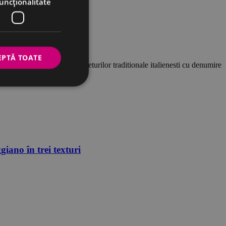
uncţionalitate
EPTĂ TOATE
ea si comercializarea branzeturilor traditionale italienesti cu denumire
iano în trei texturi