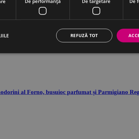
are
De performanță
De targetare
De f
IILE
REFUZĂ TOT
ACC
turi dupa al doilea razboi mondial. Este orientat catre productia, maturar
omodorini al Forno, busuioc parfumat și Parmigiano Regg