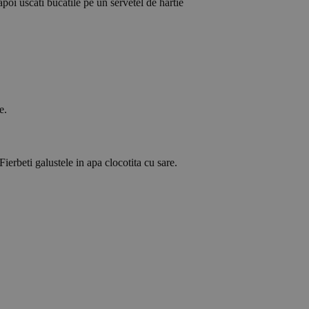
 apoi uscati bucatile pe un servetel de hartie
e.
Fierbeti galustele in apa clocotita cu sare.