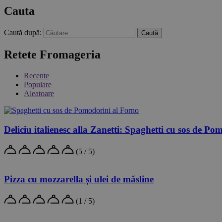
Cauta
Caută după:
Retete Fromageria
Recente
Populare
Aleatoare
Deliciu italienesc alla Zanetti: Spaghetti cu sos de P
(5 / 5)
Pizza cu mozzarella și ulei de măsline
(1 / 5)