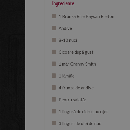
Ingrediente
1 Brânză Brie Paysan Breton
Andive
8-10 nuci
Cicoare după gust
1 măr Granny Smith
1 lămâie
4 frunze de andive
Pentru salată:
1 lingură de cidru sau oțet
3 linguri de ulei de nuc