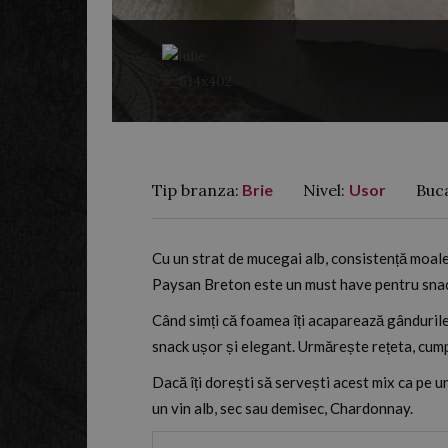
Tip branza:
Brie
Nivel:
Usor
Buc
Cu un strat de mucegai alb, consistență moal
Paysan Breton este un must have pentru snac
Când simți că foamea îți acaparează gândurile
snack ușor și elegant. Urmărește rețeta, cump
Dacă îți dorești să servești acest mix ca pe un
un vin alb, sec sau demisec, Chardonnay.