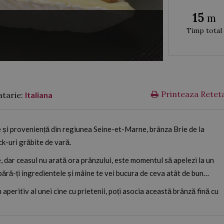
15
m
Timp total
Printeaza Retet
atarie:
Italiana
e și proveniență din regiunea Seine-et-Marne, brânza Brie de la
k-uri grăbite de vară.
, dar ceasul nu arată ora prânzului, este momentul să apelezi la un
ără-ți ingredientele și mâine te vei bucura de ceva atât de bun…
 aperitiv al unei cine cu prietenii, poți asocia această brânză fină cu