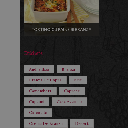
TORTINO CU PAINE SI BRANZA
Etichete
Andra Ilias
Branza
Branza De Capra
Brie
Camembert
Caprese
Capsuni
Casa Azzurra
Ciocolata
Crema De Branza
Desert