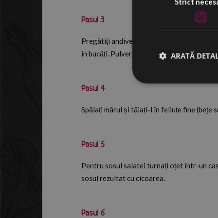
Strict neces
Pasul 3
Pregătiți andivele prin îndepărtarea frunzelor
în bucăți. Pulverizați ușor suc de lămâie pe
ARATĂ DETAL
Pasul 4
Spălați mărul și tăiați-l în feliuțe fine (bețe s
Pasul 5
Pentru sosul salatei turnați oțet într-un c
sosul rezultat cu cicoarea.
Pasul 6