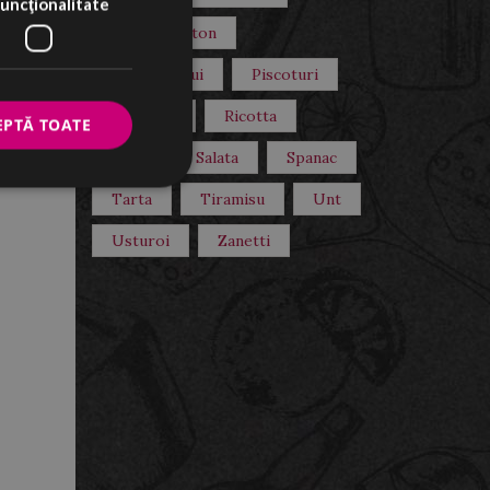
uncţionalitate
Paysan Breton
Piept De Pui
Piscoturi
e
Prajitura
Ricotta
EPTĂ TOATE
Rosii
Salata
Spanac
Tarta
Tiramisu
Unt
Usturoi
Zanetti