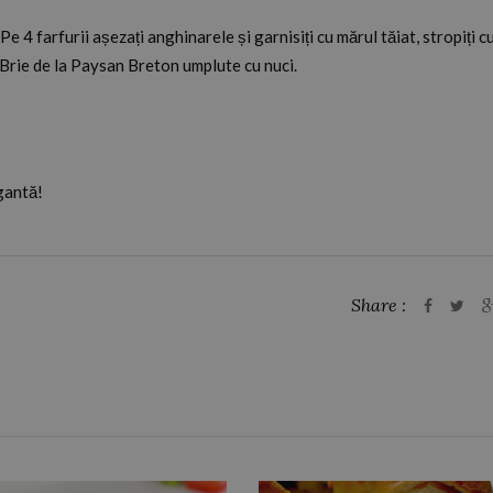
. Pe 4 farfurii așezați anghinarele și garnisiți cu mărul tăiat, stropiți c
ă Brie de la Paysan Breton umplute cu nuci.
gantă!