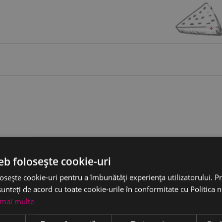
+
+
eb folosește cookie-uri
osește cookie-uri pentru a îmbunătăți experiența utilizatorului. Pri
umătate, pe orizontală. Presărați nucile deasupra jumătății de brânză
unteți de acord cu toate cookie-urile în conformitate cu Politica 
l obținut cealaltă jumatate. Înfășurați brânza într-o folie de plastic
 mai multe
ma inițială.