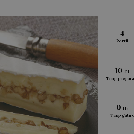
4
Portii
10
m
Timp prepara
0
m
Timp gatir