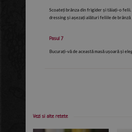
Scoateți brânza din frigider și tăiați-o felii
dressing și așezați alături feliile de brânz
Pasul 7
Bucurați-vă de această masă ușoară și ele
Vezi si alte retete