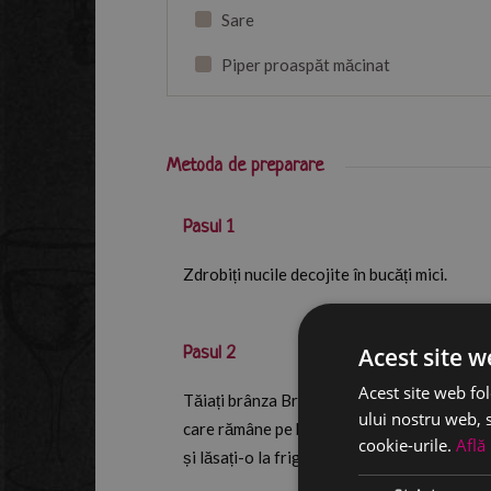
Sare
Piper proaspăt măcinat
Metoda de preparare
Pasul 1
Zdrobiți nucile decojite în bucăți mici.
Acest site w
Pasul 2
Acest site web fol
Tăiați brânza Brie de la Paysan Breton în j
ului nostru web, s
care rămâne pe blat, apoi așezati peste mixu
cookie-urile.
Află
și lăsați-o la frigider, pentru a-și păstra for