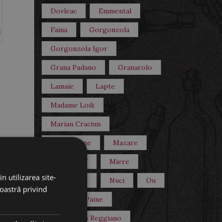
Dovleac
Emmental
Faina
Gorgonzola
Gorgonzola Igor
Grana Padano
Granarolo
Lamaie
Lapte
Madame Loik
Marian Craciun
Mascarpone
Mazare
Merci Chef
Miere
n utilizarea site-
Mozzarella
Nuci
Ou
noastră privind
Oua
Paine
Parmigiano Reggiano