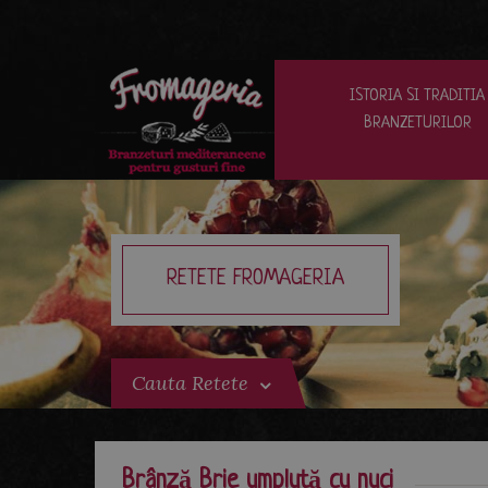
ISTORIA SI TRADITIA
BRANZETURILOR
RETETE FROMAGERIA
Cauta Retete
Brânză Brie umplută cu nuci