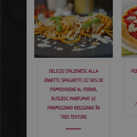
DELICIU ITALIENESC ALLA
PI
ZANETTI: SPAGHETTI CU SOS DE
POMODORINI AL FORNO,
BUSUIOC PARFUMAT ȘI
PARMIGIANO REGGIANO ÎN
TREI TEXTURI