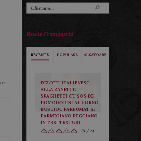
Caută
după:
Retete Fromageria
RECENTE
POPULARE
ALEATOARE
re
DELICIU ITALIENESC
ALLA ZANETTI:
SPAGHETTI CU SOS DE
POMODORINI AL FORNO,
BUSUIOC PARFUMAT ȘI
PARMIGIANO REGGIANO
e
ÎN TREI TEXTURI
(5 / 5)