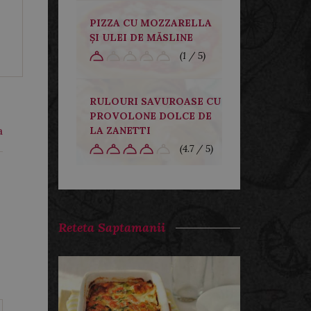
PIZZA CU MOZZARELLA
ȘI ULEI DE MĂSLINE
(1 / 5)
RULOURI SAVUROASE CU
PROVOLONE DOLCE DE
a
LA ZANETTI
(4.7 / 5)
Reteta Saptamanii